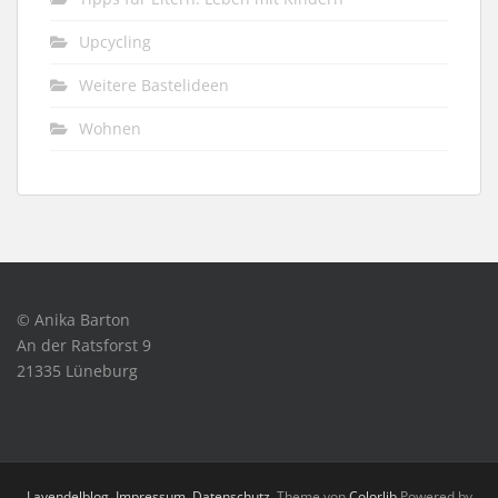
Upcycling
Weitere Bastelideen
Wohnen
© Anika Barton
An der Ratsforst 9
21335 Lüneburg
Lavendelblog
.
Impressum
.
Datenschutz
. Theme von
Colorlib
Powered by