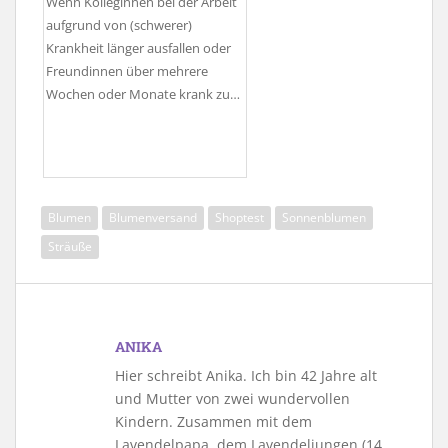
Wenn Kolleginnen bei der Arbeit
aufgrund von (schwerer)
Krankheit länger ausfallen oder
Freundinnen über mehrere
Wochen oder Monate krank zu…
Blumen
Blumenversand
Shoptest
Sonnenblumen
Sträuße
ANIKA
Hier schreibt Anika. Ich bin 42 Jahre alt
und Mutter von zwei wundervollen
Kindern. Zusammen mit dem
Lavendelpapa, dem Lavendeljungen (14