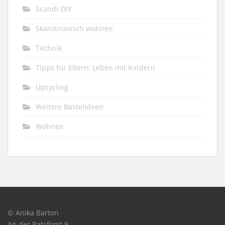
Scandi-DIY
Skandinavisch wohnen
Technik
Tipps für Eltern: Leben mit Kindern
Upcycling
Weitere Bastelideen
Wohnen
© Anika Barton
An der Ratsforst 9