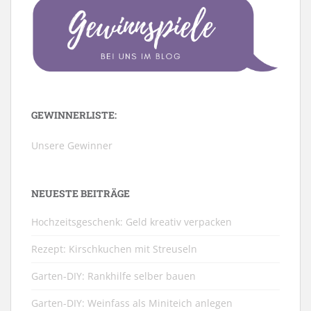
GEWINNERLISTE:
Unsere Gewinner
NEUESTE BEITRÄGE
Hochzeitsgeschenk: Geld kreativ verpacken
Rezept: Kirschkuchen mit Streuseln
Garten-DIY: Rankhilfe selber bauen
Garten-DIY: Weinfass als Miniteich anlegen