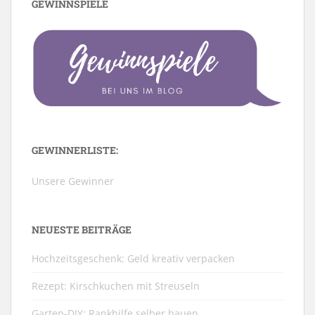
GEWINNSPIELE
GEWINNERLISTE:
Unsere Gewinner
NEUESTE BEITRÄGE
Hochzeitsgeschenk: Geld kreativ verpacken
Rezept: Kirschkuchen mit Streuseln
Garten-DIY: Rankhilfe selber bauen