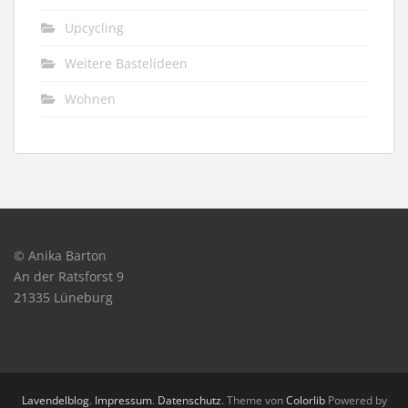
Upcycling
Weitere Bastelideen
Wohnen
© Anika Barton
An der Ratsforst 9
21335 Lüneburg
Lavendelblog
.
Impressum
.
Datenschutz
. Theme von
Colorlib
Powered by