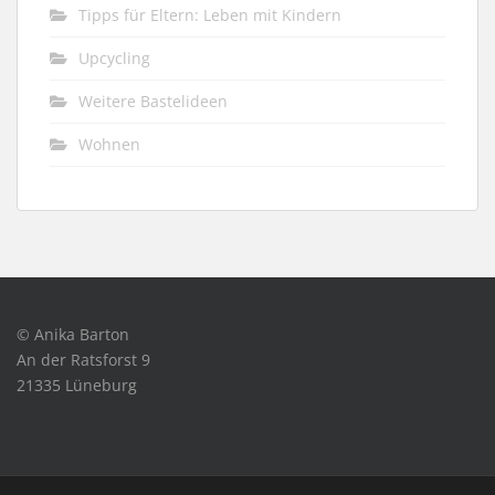
Tipps für Eltern: Leben mit Kindern
Upcycling
Weitere Bastelideen
Wohnen
© Anika Barton
An der Ratsforst 9
21335 Lüneburg