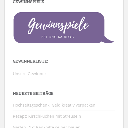
GEWINNSPIELE
GEWINNERLISTE:
Unsere Gewinner
NEUESTE BEITRÄGE
Hochzeitsgeschenk: Geld kreativ verpacken
Rezept: Kirschkuchen mit Streuseln
Garten-DIY: Rankhilfe selber bauen