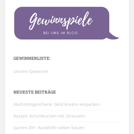
GEWINNERLISTE:
Unsere Gewinner
NEUESTE BEITRÄGE
Hochzeitsgeschenk: Geld kreativ verpacken
Rezept: Kirschkuchen mit Streuseln
Garten-DIY: Rankhilfe selber bauen