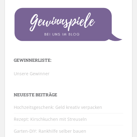
GEWINNERLISTE:
Unsere Gewinner
NEUESTE BEITRÄGE
Hochzeitsgeschenk: Geld kreativ verpacken
Rezept: Kirschkuchen mit Streuseln
Garten-DIY: Rankhilfe selber bauen