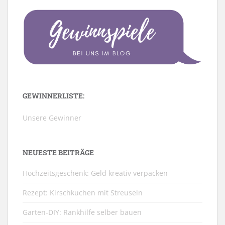
GEWINNERLISTE:
Unsere Gewinner
NEUESTE BEITRÄGE
Hochzeitsgeschenk: Geld kreativ verpacken
Rezept: Kirschkuchen mit Streuseln
Garten-DIY: Rankhilfe selber bauen