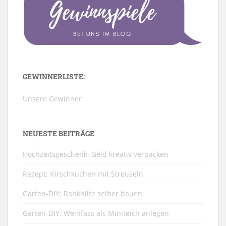
GEWINNERLISTE:
Unsere Gewinner
NEUESTE BEITRÄGE
Hochzeitsgeschenk: Geld kreativ verpacken
Rezept: Kirschkuchen mit Streuseln
Garten-DIY: Rankhilfe selber bauen
Garten-DIY: Weinfass als Miniteich anlegen