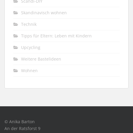
Scandi-DIY
Skandinavisch wohnen
Technik
Tipps für Eltern: Leben mit Kindern
Upcycling
Weitere Bastelideen
Wohnen
© Anika Barton
An der Ratsforst 9