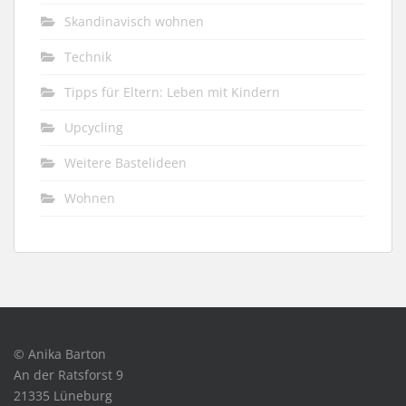
Skandinavisch wohnen
Technik
Tipps für Eltern: Leben mit Kindern
Upcycling
Weitere Bastelideen
Wohnen
© Anika Barton
An der Ratsforst 9
21335 Lüneburg