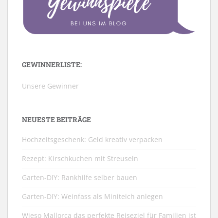
GEWINNERLISTE:
Unsere Gewinner
NEUESTE BEITRÄGE
Hochzeitsgeschenk: Geld kreativ verpacken
Rezept: Kirschkuchen mit Streuseln
Garten-DIY: Rankhilfe selber bauen
Garten-DIY: Weinfass als Miniteich anlegen
Wieso Mallorca das perfekte Reiseziel für Familien ist