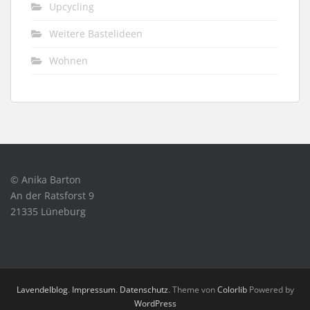
Upcycling
Weitere Bastelideen
Wohnen
© Anika Barton
An der Ratsforst 9
21335 Lüneburg
Lavendelblog
.
Impressum
.
Datenschutz
. Theme von
Colorlib
Powered by
WordPress