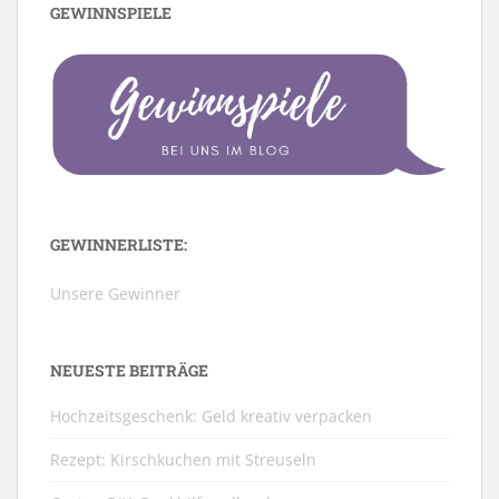
GEWINNSPIELE
GEWINNERLISTE:
Unsere Gewinner
NEUESTE BEITRÄGE
Hochzeitsgeschenk: Geld kreativ verpacken
Rezept: Kirschkuchen mit Streuseln