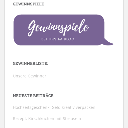
GEWINNSPIELE
GEWINNERLISTE:
Unsere Gewinner
NEUESTE BEITRÄGE
Hochzeitsgeschenk: Geld kreativ verpacken
Rezept: Kirschkuchen mit Streuseln