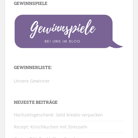
GEWINNSPIELE
GEWINNERLISTE:
Unsere Gewinner
NEUESTE BEITRÄGE
Hochzeitsgeschenk: Geld kreativ verpacken
Rezept: Kirschkuchen mit Streuseln