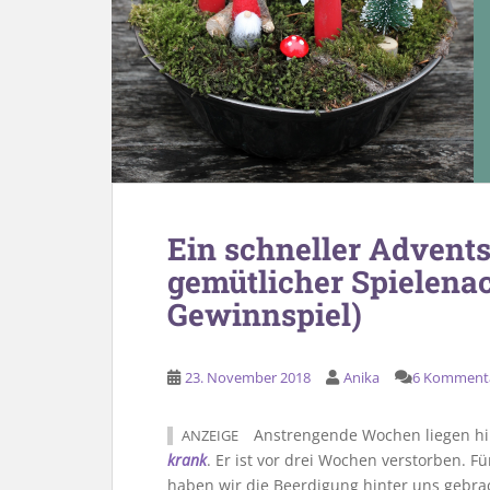
Ein schneller Advent
gemütlicher Spielenac
Gewinnspiel)
23. November 2018
Anika
6 Komment
Anstrengende Wochen liegen hin
ANZEIGE
krank
. Er ist vor drei Wochen verstorben. F
haben wir die Beerdigung hinter uns gebra