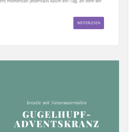
rgeht momentan jedenfalls kaum ein Tag, an dem wir
WEITERLESEN