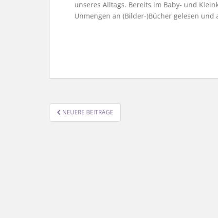
unseres Alltags. Bereits im Baby- und Klei
Unmengen an (Bilder-)Bücher gelesen und
SEITENNUMMERIERUNG
NEUERE BEITRÄGE
DER
BEITRÄGE