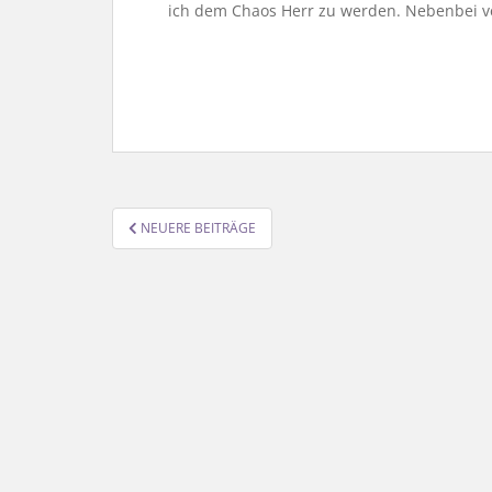
ich dem Chaos Herr zu werden. Nebenbei v
SEITENNUMMERIERUNG
NEUERE BEITRÄGE
DER
BEITRÄGE