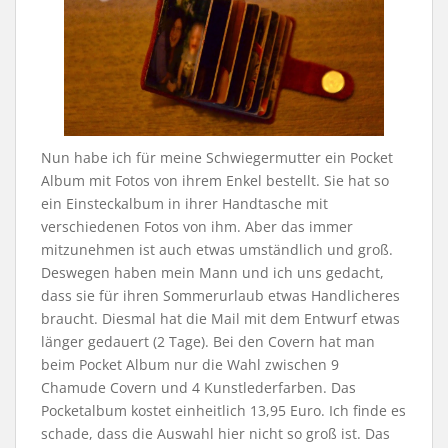
Nun habe ich für meine Schwiegermutter ein Pocket
Album mit Fotos von ihrem Enkel bestellt. Sie hat so
ein Einsteckalbum in ihrer Handtasche mit
verschiedenen Fotos von ihm. Aber das immer
mitzunehmen ist auch etwas umständlich und groß.
Deswegen haben mein Mann und ich uns gedacht,
dass sie für ihren Sommerurlaub etwas Handlicheres
braucht. Diesmal hat die Mail mit dem Entwurf etwas
länger gedauert (2 Tage). Bei den Covern hat man
beim Pocket Album nur die Wahl zwischen 9
Chamude Covern und 4 Kunstlederfarben. Das
Pocketalbum kostet einheitlich 13,95 Euro. Ich finde es
schade, dass die Auswahl hier nicht so groß ist. Das