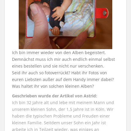
Ich bin immer wieder von den Alben begeistert.
Demnächst muss ich mir auch endlich einmal selbst
eines bestellen und sie nicht nur verschenken.
Seid ihr auch so fotoverrückt? Habt ihr Fotos von
euren Liebsten außer auf dem Handy immer dabei?
Was haltet ihr von solchen kleinen Alben?
Geschrieben wurde der Artikel von Astrid:
Ich bin 32 Jahre alt und lebe mit meinem Mann und
unserem kleinen Sohn, der 1,5 Jahre ist in Köln. Wir
haben die typischen Probleme und Freuden einer
kleinen Familie. Seitdem unser Sohn ein Jahr ist
arbeite ich in Teilzeit wieder, was einiges an