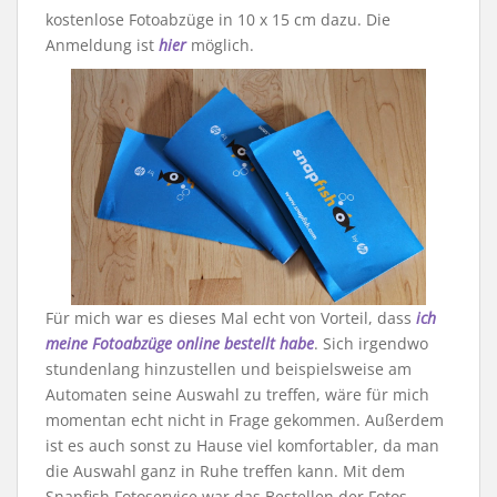
kostenlose Fotoabzüge in 10 x 15 cm dazu. Die
Anmeldung ist
hier
möglich.
Für mich war es dieses Mal echt von Vorteil, dass
ich
meine Fotoabzüge online bestellt habe
. Sich irgendwo
stundenlang hinzustellen und beispielsweise am
Automaten seine Auswahl zu treffen, wäre für mich
momentan echt nicht in Frage gekommen. Außerdem
ist es auch sonst zu Hause viel komfortabler, da man
die Auswahl ganz in Ruhe treffen kann. Mit dem
Snapfish Fotoservice war das Bestellen der Fotos