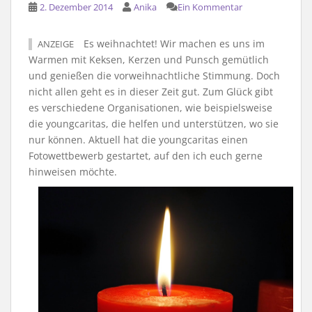
2. Dezember 2014
Anika
Ein Kommentar
Es weihnachtet! Wir machen es uns im
ANZEIGE
Warmen mit Keksen, Kerzen und Punsch gemütlich
und genießen die vorweihnachtliche Stimmung. Doch
nicht allen geht es in dieser Zeit gut. Zum Glück gibt
es verschiedene Organisationen, wie beispielsweise
die youngcaritas, die helfen und unterstützen, wo sie
nur können. Aktuell hat die youngcaritas einen
Fotowettbewerb gestartet, auf den ich euch gerne
hinweisen möchte.