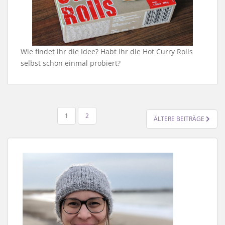
Wie findet ihr die Idee? Habt ihr die Hot Curry Rolls
selbst schon einmal probiert?
SEITENNUMMERIERUNG
1
2
ÄLTERE BEITRÄGE
DER
BEITRÄGE