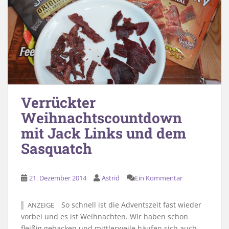
Verrückter
Weihnachtscountdown
mit Jack Links und dem
Sasquatch
21. Dezember 2014
Astrid
Ein Kommentar
So schnell ist die Adventszeit fast wieder
ANZEIGE
vorbei und es ist Weihnachten. Wir haben schon
fleißig gebacken und mittlerweile häufen sich auch