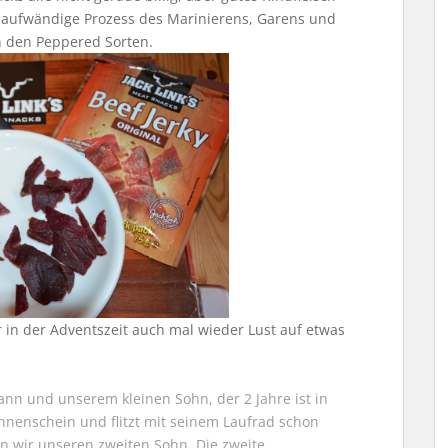
 aufwändige Prozess des Marinierens, Garens und
n den Peppered Sorten.
hr in der Adventszeit auch mal wieder Lust auf etwas
ann und unserem kleinen Sohn, der 2 Jahre ist in
Sonnenschein und flitzt mit seinem Laufrad schon
en wir unseren zweiten Sohn. Die zweite