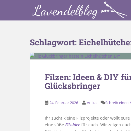
S
k
i
p
t
o
Schlagwort:
Eichelhütch
m
a
i
n
c
Filzen: Ideen & DIY für
o
Glücksbringer
n
t
e
24. Februar 2026
Anika
Schreib einen
n
t
Ihr sucht kleine Filzprojekte oder wollt eur
eine süße
Filz-Idee
für euch. Wir zeigen euch,