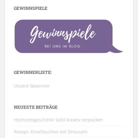
GEWINNSPIELE
GEWINNERLISTE:
Unsere Gewinner
NEUESTE BEITRÄGE
Hochzeitsgeschenk: Geld kreativ verpacken
Rezept: Kirschkuchen mit Streuseln