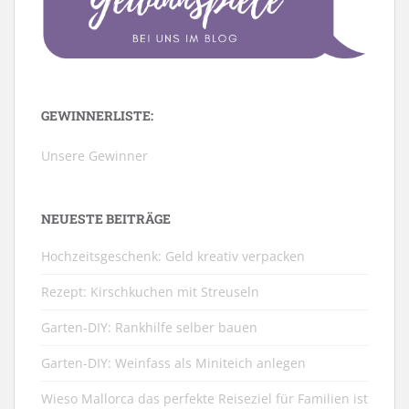
GEWINNERLISTE:
Unsere Gewinner
NEUESTE BEITRÄGE
Hochzeitsgeschenk: Geld kreativ verpacken
Rezept: Kirschkuchen mit Streuseln
Garten-DIY: Rankhilfe selber bauen
Garten-DIY: Weinfass als Miniteich anlegen
Wieso Mallorca das perfekte Reiseziel für Familien ist