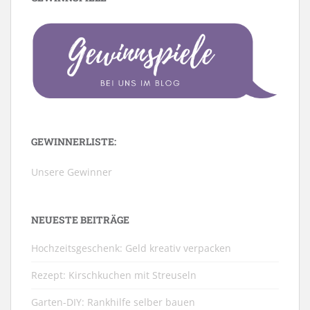
GEWINNERLISTE:
Unsere Gewinner
NEUESTE BEITRÄGE
Hochzeitsgeschenk: Geld kreativ verpacken
Rezept: Kirschkuchen mit Streuseln
Garten-DIY: Rankhilfe selber bauen