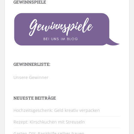
GEWINNSPIELE
GEWINNERLISTE:
Unsere Gewinner
NEUESTE BEITRÄGE
Hochzeitsgeschenk: Geld kreativ verpacken
Rezept: Kirschkuchen mit Streuseln
Garten-DIY: Rankhilfe selber bauen