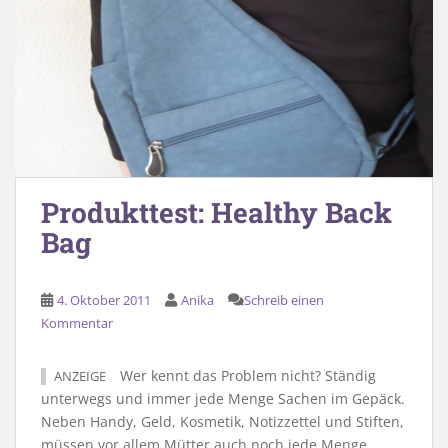
Produkttest: Healthy Back
Bag
4. Oktober 2011
Anika
Schreib einen
Kommentar
Wer kennt das Problem nicht? Ständig
ANZEIGE
unterwegs und immer jede Menge Sachen im Gepäck.
Neben Handy, Geld, Kosmetik, Notizzettel und Stiften,
müssen vor allem Mütter auch noch jede Menge