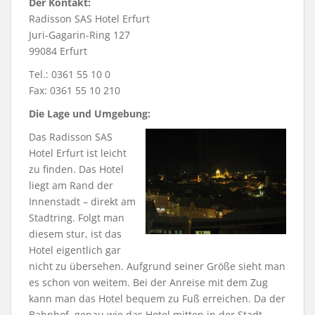
Der Kontakt:
Radisson SAS Hotel Erfurt
Juri-Gagarin-Ring 127
99084 Erfurt
Tel.: 0361 55 10 0
Fax: 0361 55 10 210
Die Lage und Umgebung:
Das Radisson SAS
Hotel Erfurt ist leicht
zu finden. Das Hotel
liegt am Rand der
Innenstadt – direkt am
Stadtring. Folgt man
diesem stur, ist das
Hotel eigentlich gar
nicht zu übersehen. Aufgrund seiner Größe sieht man
es schon von weitem. Bei der Anreise mit dem Zug
kann man das Hotel bequem zu Fuß erreichen. Da der
Bahnhof, genau wie das Hotel mitten in der Stadt