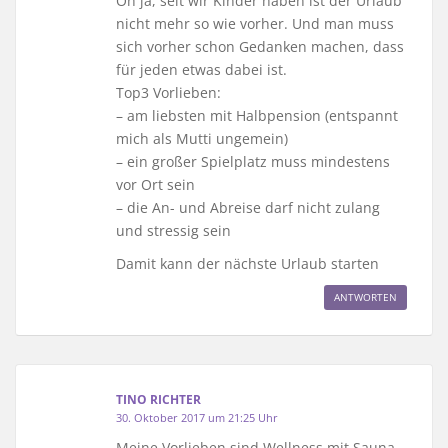
Oh ja, seit wir Kinder haben ist der Urlaub
nicht mehr so wie vorher. Und man muss
sich vorher schon Gedanken machen, dass
für jeden etwas dabei ist.
Top3 Vorlieben:
– am liebsten mit Halbpension (entspannt
mich als Mutti ungemein)
– ein großer Spielplatz muss mindestens
vor Ort sein
– die An- und Abreise darf nicht zulang
und stressig sein
Damit kann der nächste Urlaub starten ‍‍‍
ANTWORTEN
TINO RICHTER
30. Oktober 2017 um 21:25 Uhr
Meine Vorlieben sind Wellness mit Sauna,