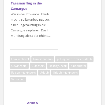
Tagesausflug in die
Camargue
Wer in der Provence Urlaub
macht, sollte unbedingt auch
einen Tagesausflug in die
Camargue einplanen. Das im
Mündungsdelta der Rhône…
Familienhotel
Familienurlaub
gelungener Familienurlaub
Gewinnspiel
Gutschein
HolidayCheck
Kinderhotel
Reisen mit Kindern
Urlaub
Urlaub mit Kindern
Verlosung
ANIKA