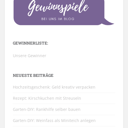
GEWINNERLISTE:
Unsere Gewinner
NEUESTE BEITRÄGE
Hochzeitsgeschenk: Geld kreativ verpacken
Rezept: Kirschkuchen mit Streuseln
Garten-DIY: Rankhilfe selber bauen
Garten-DIY: Weinfass als Miniteich anlegen