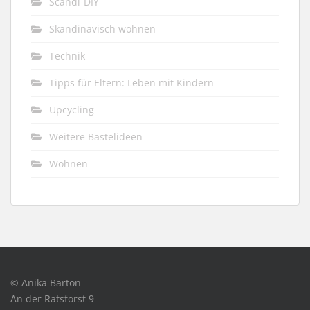
Scandi-DIY
Skandinavisch wohnen
Technik
Tipps für Eltern: Leben mit Kindern
Upcycling
Weitere Bastelideen
Wohnen
© Anika Barton
An der Ratsforst 9