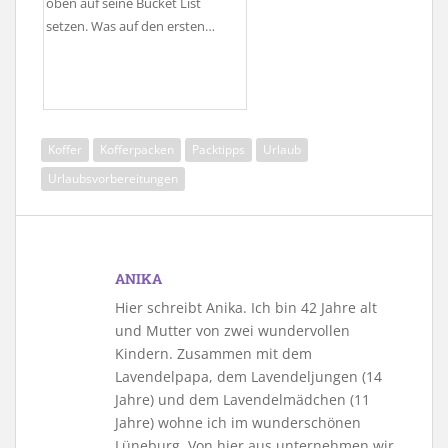
oben auf seine Bucket List
setzen. Was auf den ersten…
Koffer
Kofferpacken
Packtipps
Urlaub
Urlaubsvorbereitungen
ANIKA
Hier schreibt Anika. Ich bin 42 Jahre alt
und Mutter von zwei wundervollen
Kindern. Zusammen mit dem
Lavendelpapa, dem Lavendeljungen (14
Jahre) und dem Lavendelmädchen (11
Jahre) wohne ich im wunderschönen
Lüneburg. Von hier aus unternehmen wir