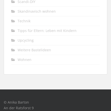
Scandi-DIY
Skandinavisch wohnen
Technik
Tipps für Eltern: Leben mit Kindern
Upcycling
Weitere Bastelideen
Wohnen
© Anika Barton
An der Ratsforst 9