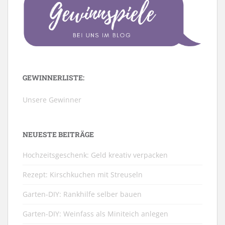
GEWINNERLISTE:
Unsere Gewinner
NEUESTE BEITRÄGE
Hochzeitsgeschenk: Geld kreativ verpacken
Rezept: Kirschkuchen mit Streuseln
Garten-DIY: Rankhilfe selber bauen
Garten-DIY: Weinfass als Miniteich anlegen