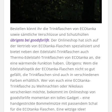
Bestellen könnt ihr die Trinkflaschen von ECOtanka
sowie sämtliche Verschlüsse und Schutzhüllen
übrigens bei goodsforlife
. Der Onlineshop hat sich auf
der Vertrieb von ECOtanka-Flaschen spezialisiert und
bietet neben den Edelstahl-Trinkflaschen auch
Thermo-Edelstahl-Trinkflaschen von ECOtanka an, die
eine wärmende Funktion haben. Übrigens: Wem die
Edelstahloptik der ECOtanka-Flaschen nicht so gut
gefällt, die Trinkflaschen sind auch in verschiedenen
Farben erhältlich. Wer von euch eine ECOtanka-
Trinkflasche zu Weihnachten oder Nikolaus
verschenken möchte, bekommt im Onlineshop von
goodsforlife momentan ein tolles Gadget – eine
handgestrickte Bommelmütze mit passendem Schal
für die ECOtanka Flaschen. Eine witzige Idee!