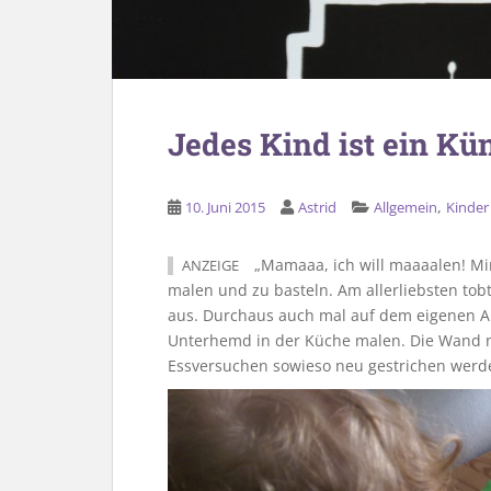
Jedes Kind ist ein Kü
,
10. Juni 2015
Astrid
Allgemein
Kinder
„Mamaaa, ich will maaaalen! Mir 
ANZEIGE
malen und zu basteln. Am allerliebsten tobt 
aus. Durchaus auch mal auf dem eigenen A
Unterhemd in der Küche malen. Die Wand 
Essversuchen sowieso neu gestrichen werd