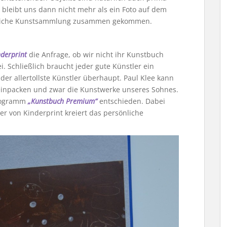
bleibt uns dann nicht mehr als ein Foto auf dem
hnliche Kunstsammlung zusammen gekommen.
nderprint
die Anfrage, ob wir nicht ihr Kunstbuch
i. Schließlich braucht jeder gute Künstler ein
der allertollste Künstler überhaupt. Paul Klee kann
einpacken und zwar die Kunstwerke unseres Sohnes.
programm
„Kunstbuch Premium“
entschieden. Dabei
er von Kinderprint kreiert das persönliche