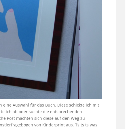
h eine Auswahl für das Buch. Diese schickte ich mit
ierte ich ab oder suchte die entsprechenden
che Post machten sich diese auf den Weg zu
nstlerfragebogen von Kinderprint aus. Ts ts ts was