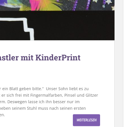
nstler mit KinderPrint
ein Blatt geben bitte.“ Unser Sohn liebt es zu
er sich frei mit Fingermalfarben, Pinsel und Glitzer
rm. Deswegen lasse ich ihn besser nur im
neben seinem Stuhl muss nach seinen ersten
en.
WEITERLESEN