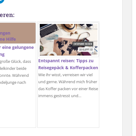
eren:
ür eine gelungene
ung
Entspannt reisen: Tipps zu
 große Glück, dass
Reisegepäck & Kofferpacken
delkinder beide
Wie ihr wisst, verreisen wir viel
 konnte. Während
und gerne. Während mich früher
ndeljunge nach
das Koffer packen vor einer Reise
immens gestresst und…