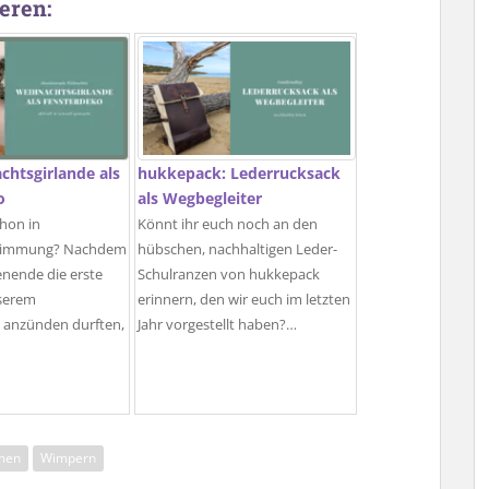
eren:
chtsgirlande als
hukkepack: Lederrucksack
o
als Wegbegleiter
chon in
Könnt ihr euch noch an den
timmung? Nachdem
hübschen, nachhaltigen Leder-
nende die erste
Schulranzen von hukkepack
serem
erinnern, den wir euch im letzten
 anzünden durften,
Jahr vorgestellt haben?…
men
Wimpern