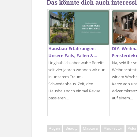
Das könnte dich auch interessi
Hausbau-Erfahrungen:
DIY: Weihna
Unsere Fails, Fallen &…
Fensterdek
Unglaublich, aber wahr: Bereits
Na, seid ihr s
seit vier Jahren wohnen wir nun
Weihnachtss
in unserem Traum-
wir am Woche
Schwedenhaus. Zeit, den
Kerze von un
Hausbau noch einmal Revue
Adventskranz
passieren…
auf einem…
Augen
Beauty
Mascara
Max Factor
Volu