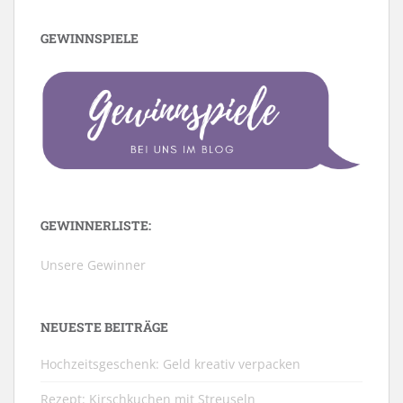
GEWINNSPIELE
GEWINNERLISTE:
Unsere Gewinner
NEUESTE BEITRÄGE
Hochzeitsgeschenk: Geld kreativ verpacken
Rezept: Kirschkuchen mit Streuseln