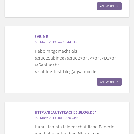
ANTWORTEN
SABINE
16. März 2013 um 18:44 Uhr
Habe mitgemacht als
&quot;Sabine87&quot;<br /><br />LG<br
/>Sabine<br
/>sabine_test_blog(at)yahoo.de
ANTWORTEN
HTTP://BEAUTYPEACHES.BLOG.DE/
19. März 2013 um 10:20 Uhr
Huhu, ich bin leidenschaftliche Baderin
und habe unter dem Nicknamen