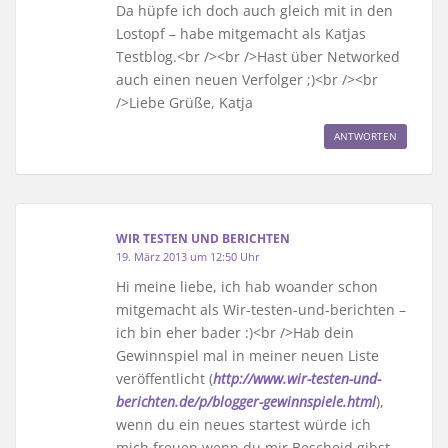
Da hüpfe ich doch auch gleich mit in den
Lostopf – habe mitgemacht als Katjas
Testblog.<br /><br />Hast über Networked
auch einen neuen Verfolger ;)<br /><br
/>Liebe Grüße, Katja
ANTWORTEN
WIR TESTEN UND BERICHTEN
19. März 2013 um 12:50 Uhr
Hi meine liebe, ich hab woander schon
mitgemacht als Wir-testen-und-berichten –
ich bin eher bader :)<br />Hab dein
Gewinnspiel mal in meiner neuen Liste
veröffentlicht (
http://www.wir-testen-und-
berichten.de/p/blogger-gewinnspiele.html
),
wenn du ein neues startest würde ich
mich freuen wenn du mir Bescheid gibst