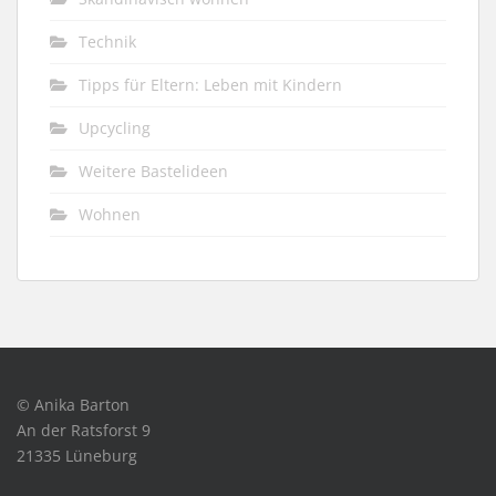
Technik
Tipps für Eltern: Leben mit Kindern
Upcycling
Weitere Bastelideen
Wohnen
© Anika Barton
An der Ratsforst 9
21335 Lüneburg