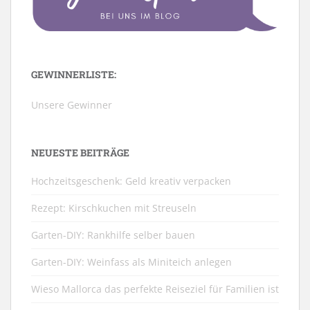
GEWINNERLISTE:
Unsere Gewinner
NEUESTE BEITRÄGE
Hochzeitsgeschenk: Geld kreativ verpacken
Rezept: Kirschkuchen mit Streuseln
Garten-DIY: Rankhilfe selber bauen
Garten-DIY: Weinfass als Miniteich anlegen
Wieso Mallorca das perfekte Reiseziel für Familien ist