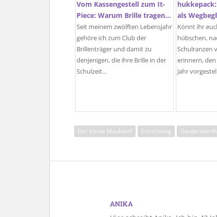
Vom Kassengestell zum It-
hukkepack:
Piece: Warum Brille tragen…
als Wegbegl
Seit meinem zwölften Lebensjahr
Könnt ihr eu
gehöre ich zum Club der
hübschen, na
Brillenträger und damit zu
Schulranzen 
denjenigen, die ihre Brille in der
erinnern, den
Schulzeit…
Jahr vorgeste
Der kleine Maulwurf
Einrichtung
Garderobenh
ANIKA