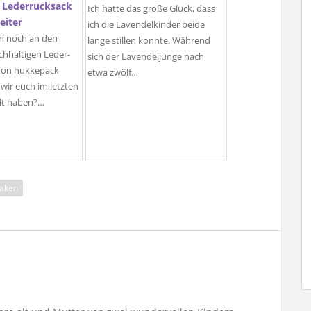
 Lederrucksack
Ich hatte das große Glück, dass
eiter
ich die Lavendelkinder beide
ch noch an den
lange stillen konnte. Während
chhaltigen Leder-
sich der Lavendeljunge nach
von hukkepack
etwa zwölf…
 wir euch im letzten
llt haben?…
aken