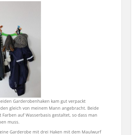
 beiden Garderobenhaken kam gut verpackt
urden gleich von meinem Mann angebracht. Beide
 Farben auf Wasserbasis gestaltet, so dass man
aben muss.
 eine Garderobe mit drei Haken mit dem Maulwurf