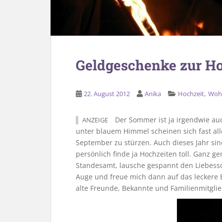
Geldgeschenke zur Ho
,
22. August 2012
Anika
Hochzeit
Woh
Der Sommer ist ja irgendwie auc
ANZEIGE
unter blauem Himmel scheinen sich fast all
September zu stürzen. Auch dieses Jahr sind
persönlich finde ja Hochzeiten toll. Ganz g
Standesamt, lausche gespannt den Liebess
Auge und freue mich dann auf das leckere 
alte Freunde, Bekannte und Familienmitgli