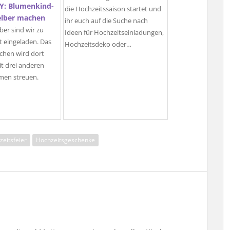
IY: Blumenkind-
die Hochzeitssaison startet und
lber machen
ihr euch auf die Suche nach
er sind wir zu
Ideen für Hochzeitseinladungen,
t eingeladen. Das
Hochzeitsdeko oder…
hen wird dort
 drei anderen
en streuen.
eitsfeier
Hochzeitsgeschenke