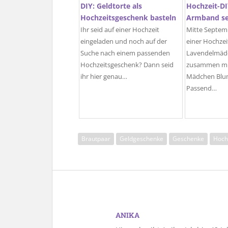
DIY: Geldtorte als
Hochzeit-D
Hochzeitsgeschenk basteln
Armband se
Ihr seid auf einer Hochzeit
Mitte Septemb
eingeladen und noch auf der
einer Hochzei
Suche nach einem passenden
Lavendelmädc
Hochzeitsgeschenk? Dann seid
zusammen mit
ihr hier genau…
Mädchen Blum
Passend…
Brautpaar
Geldgeschenke
Geschenke
Hochz
ANIKA