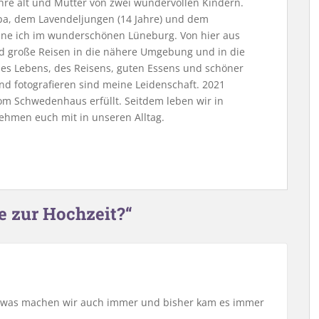
Jahre alt und Mutter von zwei wundervollen Kindern.
, dem Lavendeljungen (14 Jahre) und dem
ne ich im wunderschönen Lüneburg. Von hier aus
nd große Reisen in die nähere Umgebung und in die
 des Lebens, des Reisens, guten Essens und schöner
nd fotografieren sind meine Leidenschaft. 2021
m Schwedenhaus erfüllt. Seitdem leben wir in
ehmen euch mit in unseren Alltag.
e zur Hochzeit?“
So etwas machen wir auch immer und bisher kam es immer