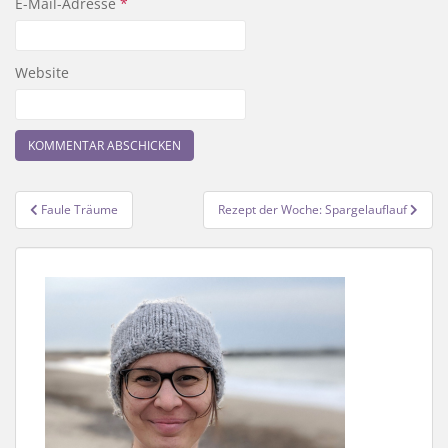
E-Mail-Adresse
*
Website
Beitragsnavigation
Faule Träume
Rezept der Woche: Spargelauflauf