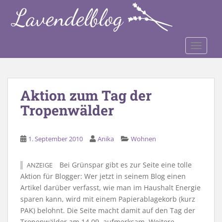
S
k
i
p
TOGGLE
t
o
m
a
Aktion zum Tag der
i
Tropenwälder
n
c
o
1. September 2010
Anika
Wohnen
n
t
e
Bei Grünspar gibt es zur Seite eine tolle
ANZEIGE
n
Aktion für Blogger: Wer jetzt in seinem Blog einen
t
Artikel darüber verfasst, wie man im Haushalt Energie
sparen kann, wird mit einem Papierablagekorb (kurz
PAK) belohnt. Die Seite macht damit auf den Tag der
Tropenwälder am 14.09. aufmerksam. Weitere