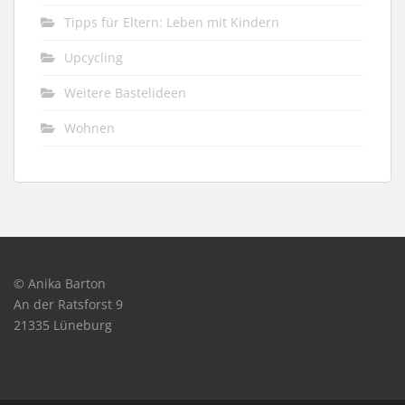
Tipps für Eltern: Leben mit Kindern
Upcycling
Weitere Bastelideen
Wohnen
© Anika Barton
An der Ratsforst 9
21335 Lüneburg