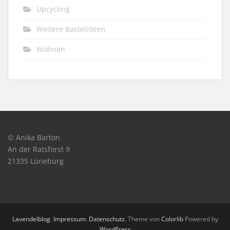
Upcycling
Weitere Bastelideen
Wohnen
© Anika Barton
An der Ratsforst 9
21335 Lüneburg
Lavendelblog
.
Impressum
.
Datenschutz
. Theme von
Colorlib
Powered by
WordPress