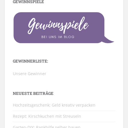
GEWINNSPIELE
GEWINNERLISTE:
Unsere Gewinner
NEUESTE BEITRÄGE
Hochzeitsgeschenk: Geld kreativ verpacken
Rezept: Kirschkuchen mit Streuseln
Garten-DIY: Rankhilfe selber bauen