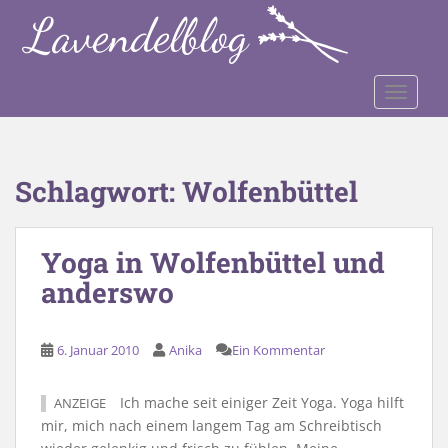
S
k
i
p
TOGGLE
t
o
m
a
Schlagwort:
Wolfenbüttel
i
n
c
Yoga in Wolfenbüttel und
o
anderswo
n
t
e
6. Januar 2010
Anika
Ein Kommentar
n
t
Ich mache seit einiger Zeit Yoga. Yoga hilft
ANZEIGE
mir, mich nach einem langem Tag am Schreibtisch