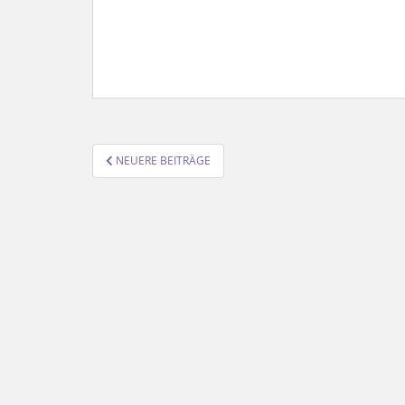
SEITENNUMMERIERUNG
NEUERE BEITRÄGE
DER
BEITRÄGE