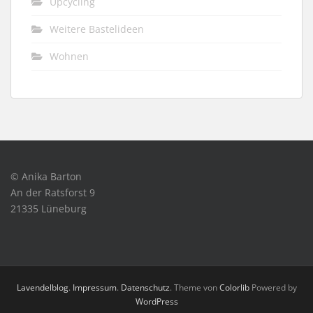
Upcycling
Weitere Bastelideen
Wohnen
© Anika Barton
An der Ratsforst 9
21335 Lüneburg
Lavendelblog
.
Impressum
.
Datenschutz
. Theme von
Colorlib
Powered by
WordPress