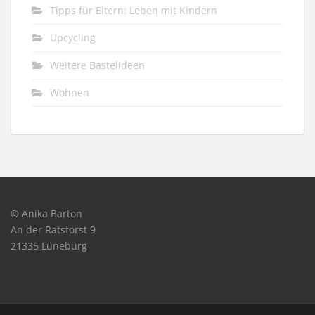
Tipps für Eltern: Leben mit Kindern
Upcycling
Weitere Bastelideen
Wohnen
© Anika Barton
An der Ratsforst 9
21335 Lüneburg