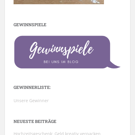
GEWINNSPIELE
GEWINNERLISTE:
Unsere Gewinner
NEUESTE BEITRÄGE
Hochzeitsgeschenk: Geld kreativ verpacken